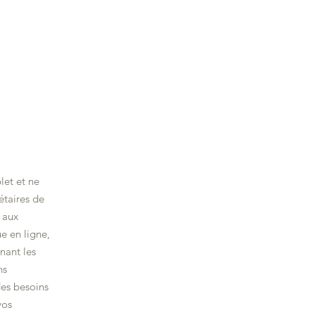
let et ne
étaires de
 aux
e en ligne,
nant les
ns
des besoins
vos